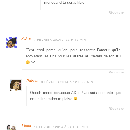
moi quand tu seras libre!
Répondre
AD_e
7 FÉVRIER 2014 À 22 H 45 MIN
C’est cool parce qu’on peut ressentir l’amour qu’ils
éprouvent les uns pour les autres au travers de ton illu
*-*
Répondre
Raïssa
8 FÉVRIER 2014 À 12 H 22 MIN
Ooooh merci beaucoup AD_e ! Je suis contente que
cette illustration te plaise
Répondre
Floria
13 FÉVRIER 2014 À 22 H 43 MIN