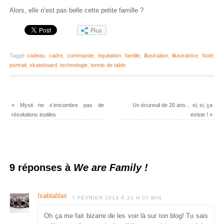
Alors, elle n’est pas belle cette petite famille ?
Plus
Taggé
cadeau
,
cadre
,
commande
,
équitation
,
famille
,
illustration
,
illustratrice
,
Noël
,
portrait
,
skateboard
,
technologie
,
tennis de table
.
«
Mysti ne s’encombre pas de
Un écureuil de 20 ans… si, si, ça
résolutions inutiles
existe !
»
9 réponses à
We are Family !
Isablablas
7 FÉVRIER 2014 À 21 H 07 MIN
Oh ça me fait bizarre de les voir là sur ton blog! Tu sais