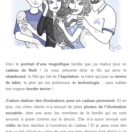
Voici le
portrait d’une magnifique
famille que j’ai réalisé pour un
cadeau de Noël
! Je vous présente donc le fils qui aime le
skateboard
, la fille qui fait de
l’équitation
, la mère qui joue au
tennis
de table
, le père qui est professeur de
technologie
… sans oublier
leur mignon
border terrier
!
J’adore réaliser des illustrations pour un cadeau personnel.
Et en
plus, ma chère cliente m’a envoyé de jolies
photos de l’illustration
encadrée
, dont une avec les membres de la famille qui se sont
amusés à poser comme sur le dessin. Elle m’a aussi envoyé une
vidéo
de leur réaction à l’ouverture du cadeau ! Et je peux vous dire
que ça fait chaud au cœur de voir que mes dessins font plaisir à ce