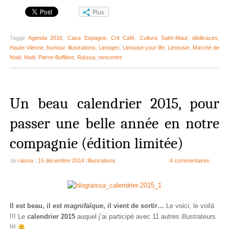
Plus
Taggé
Agenda 2016
,
Casa Espagne
,
Cril Café
,
Cultura Saint-Maur
,
dédicaces
,
Haute-Vienne
,
humour
,
illustrations
,
Limoges
,
Limouse your life
,
Limousin
,
Marché de
Noël
,
Noël
,
Pierre-Buffière
,
Raïssa
,
rencontre
Un beau calendrier 2015, pour
passer une belle année en notre
compagnie (édition limitée)
de
raissa
|
15 décembre 2014
|
Illustrations
4 commentaires
Il est beau, il est
magnifaïque
, il vient de sortir…
Le voici, le voilà
!!! Le
calendrier 2015
auquel j’ai participé avec 11 autres illustrateurs
!!!