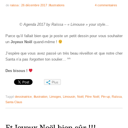
de
raissa
|
26 décembre 2017
|
Illustrations
4 commentaires
© Agenda 2017 by Raïssa – « Limouse » your style…
Parce qu’il fallait bien que je poste un petit dessin pour vous souhaiter
un
Joyeux Noël
quand-même !
J’espère que vous avez passé un très beau réveillon et que notre cher
Santa n’a pas
forgotten
ton soulier… ^^
Des bisous !
Plus
Taggé
dessinatrice
,
illustration
,
Limoges
,
Limousin
,
Noël
,
Père Noël
,
Pin-up
,
Raïssa
,
Santa Claus
Et Joyeux Noël bien sûr !!!