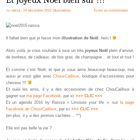
de
raissa
|
24 décembre 2015
|
Illustrations
Écrire un commentaire
Il fallait bien que je fasse mon
illustration de Noël
, hein !
Alors voilà, je vous souhaite à tous un très
joyeux Noël
plein d’amour,
de bonheur, de cadeaux, de fois gras, de champagne… et tout et tout !
Et comme c’est Noël, et que je vous aime beaucoup beaucoup, moi
aussi je vous gâte avec
ChouxCailloux
, boutique d’accessoires pour
cheveux !!!
Et ouiiii les amis, il y a des accessoires de chez ChouCailloux à
gagner sur
ma page Facebook
, par ici
>>> CLIC <<<
Et un agenda 2016 by Raïssa « Limouse your life », sur
la page
Facebook de ChouxCailloux
, par ici
>>> CLIC <<<
(en plus, il y a des promos cachées… ^^)
Elle est pas belle la vie ?