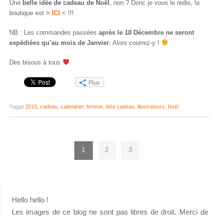
Une
belle idée de cadeau de Noël
, non ? Donc je vous le redis, la
boutique est
> ICI <
!!!
NB : Les commandes passées
après le 18 Décembre ne seront
expédiées qu’au mois de Janvier
. Alors courrez-y !
Des bisous à tous
Plus
Taggé
2015
,
cadeau
,
calendrier
,
femme
,
idée cadeau
,
illustrateurs
,
Noël
1
2
3
Hello hello !
Les images de ce blog ne sont pas libres de droit. Merci de