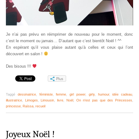
Je n’ai pas prévu en réimprimer de nouveau pour le moment, donc
c’est le moment ou jamais… D’autant que c’est bientôt Noël ! ^^
En espérant qu’il vous plaise autant qu’à celles et ceux qui l’ont
découvert en salon !
Des bisous !!!
Plus
Taggé
dessinatrice
,
féministe
,
femme
,
girl power
,
girly
,
humour
,
idée cadeau
,
illustratrice
,
Limoges
,
Limousin
,
livre
,
Noël
,
On n'est pas que des Princesses
,
princesse
,
Raïssa
,
recueil
Joyeux Noël !