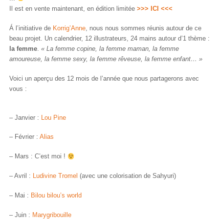
Il est en vente maintenant, en édition limitée
>>> ICI <<<
Á l’initiative de
Korrig’Anne
, nous nous sommes réunis autour de ce
beau projet. Un calendrier, 12 illustrateurs, 24 mains autour d’1 thème :
la femme
.
« La femme copine, la femme maman, la femme
amoureuse, la femme sexy, la femme rêveuse, la femme enfant… »
Voici un aperçu des 12 mois de l’année que nous partagerons avec
vous :
– Janvier :
Lou Pine
– Février :
Alias
– Mars : C’est moi !
– Avril :
Ludivine Tromel
(avec une colorisation de Sahyuri)
– Mai :
Bilou bilou’s world
– Juin :
Marygribouille