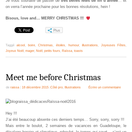
Je vous souhaite de passer de
très belles fêtes de fin d’année
… et
on verra l’année prochaine pour les bonnes résolutions, hein !
Bisous, love and… MERRY CHRISTMAS !!!
Plus
Taggé
alcool
,
boire
,
Christmas
,
étoiles
,
humour
,
illustrations
,
Joyeuses Fêtes
,
Joyeux Noël
,
mager
,
Noël
,
petits fours
,
Raïssa
,
toasts
Meet me before Christmas
de
raissa
|
18 décembre 2015
|
Côté pro
,
Illustrations
Écrire un commentaire
Hey !!!
J’ai été beaucoup absente ces derniers temps… Sorry, sorry, sorry !!!
Mais entre le boulot, 2 semaines de vacances en Guadeloupe, le
décalage horaire et climatique, reboulot, le temps qui court… c’est un