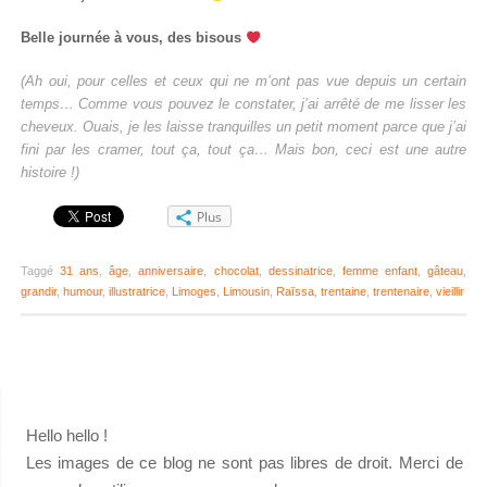
Belle journée à vous, des bisous
(Ah oui, pour celles et ceux qui ne m’ont pas vue depuis un certain
temps… Comme vous pouvez le constater, j’ai arrêté de me lisser les
cheveux. Ouais, je les laisse tranquilles un petit moment parce que j’ai
fini par les cramer, tout ça, tout ça… Mais bon, ceci est une autre
histoire !)
Plus
Taggé
31 ans
,
âge
,
anniversaire
,
chocolat
,
dessinatrice
,
femme enfant
,
gâteau
,
grandir
,
humour
,
illustratrice
,
Limoges
,
Limousin
,
Raïssa
,
trentaine
,
trentenaire
,
vieillir
Hello hello !
Les images de ce blog ne sont pas libres de droit. Merci de