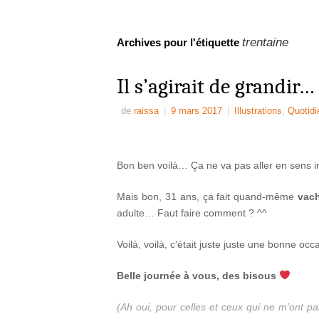
trentaine
Archives pour l'étiquette
Il s’agirait de grandir…
de
raissa
|
9 mars 2017
|
Illustrations
,
Quotidi
Bon ben voilà… Ça ne va pas aller en sens i
Mais bon, 31 ans, ça fait quand-même
vac
adulte… Faut faire comment ? ^^
Voilà, voilà, c’était juste juste une bonne oc
Belle journée à vous, des bisous
(Ah oui, pour celles et ceux qui ne m’ont 