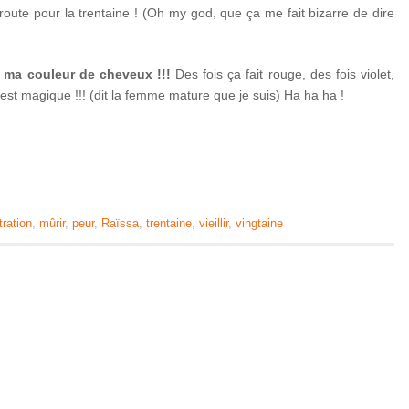
 route pour la trentaine ! (Oh my god, que ça me fait bizarre de dire
 ma couleur de cheveux !!!
Des fois ça fait rouge, des fois violet,
C’est magique !!! (dit la femme mature que je suis) Ha ha ha !
stration
,
mûrir
,
peur
,
Raïssa
,
trentaine
,
vieillir
,
vingtaine