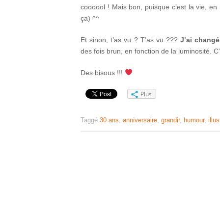
coooool ! Mais bon, puisque c’est la vie, en
ça) ^^
Et sinon, t’as vu ? T’as vu ???
J’ai changé
des fois brun, en fonction de la luminosité. 
Des bisous !!!
Plus
Taggé
30 ans
,
anniversaire
,
grandir
,
humour
,
illu