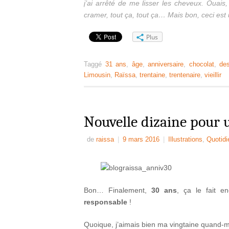
j’ai arrêté de me lisser les cheveux. Ouais, 
cramer, tout ça, tout ça… Mais bon, ceci est u
Plus
Taggé
31 ans
,
âge
,
anniversaire
,
chocolat
,
des
Limousin
,
Raïssa
,
trentaine
,
trentenaire
,
vieillir
Nouvelle dizaine pour u
de
raissa
|
9 mars 2016
|
Illustrations
,
Quotidi
Bon… Finalement,
30 ans
, ça le fait 
responsable
!
Quoique, j’aimais bien ma vingtaine quand-