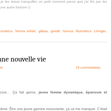
je les laisse tranquilles un petit moment parce que j’ai fini par les
ne autre histoire !)
sinatrice
,
femme enfant
,
gâteau
,
grandir
,
humour
,
illustratrice
,
Limoges
,
ne nouvelle vie
en
14 commentaires
encore… Ça fait genre,
jeune femme dynamique, épanouie et
même. Être une jeune gamine insouciante, ça va me manquer. C’était