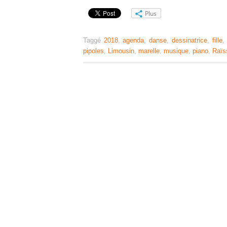
Plus
Taggé
2018
,
agenda
,
danse
,
dessinatrice
,
fille
pipoles
,
Limousin
,
marelle
,
musique
,
piano
,
Raïs