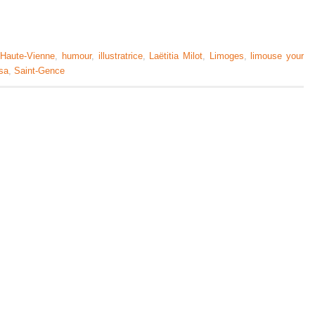
,
Haute-Vienne
,
humour
,
illustratrice
,
Laëtitia Milot
,
Limoges
,
limouse your
sa
,
Saint-Gence