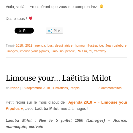
Voilà, voilà… En espérant que vous me comprendrez.
Des bisous !
Plus
Taggé
2018
,
2019
,
agenda
,
bus
,
dessinatrice
,
humour
,
illustratrice
,
Jean Lefebvre
,
Limoges
,
limouse your pipoles
,
Limousin
,
people
,
Raïssa
,
tcl
,
tramway
Limouse your… Laëtitia Milot
de
raissa
|
18 septembre 2018
|
Illustrations
,
People
3 commentaires
Petit retour sur le mois d’août de l’
Agenda 2018 – « Limouse your
Pipoles »
, avec
Laëtitia Milot
, née à Limoges !
Laëtitia Milot : Née le 5 juillet 1980 (Limoges) – Actrice,
mannequin, écrivain