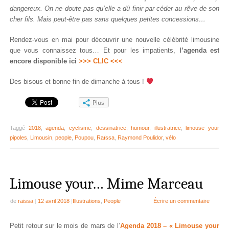
dangereux. On ne doute pas qu’elle a dû finir par céder au rêve de son
cher fils. Mais peut-être pas sans quelques petites concessions…
Rendez-vous en mai pour découvrir une nouvelle célébrité limousine
que vous connaissez tous… Et pour les impatients,
l’agenda est
encore disponible ici
>>> CLIC <<<
Des bisous et bonne fin de dimanche à tous !
Plus
Taggé
2018
,
agenda
,
cyclisme
,
dessinatrice
,
humour
,
illustratrice
,
limouse your
pipoles
,
Limousin
,
people
,
Poupou
,
Raïssa
,
Raymond Poulidor
,
vélo
Limouse your… Mime Marceau
de
raissa
|
12 avril 2018
|
Illustrations
,
People
Écrire un commentaire
Petit retour sur le mois de mars de l’
Agenda 2018 – « Limouse your