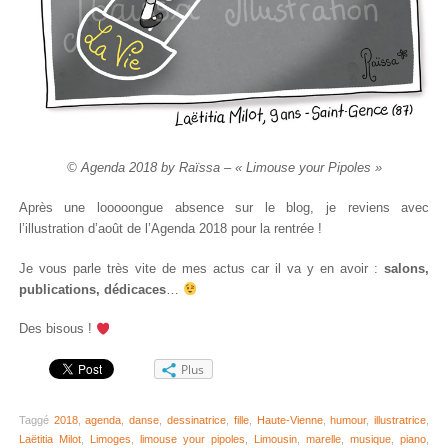
© Agenda 2018 by Raïssa – « Limouse your Pipoles »
Après une looooongue absence sur le blog, je reviens avec
l’illustration d’août de l’Agenda 2018 pour la rentrée !
Je vous parle très vite de mes actus car il va y en avoir :
salons,
publications, dédicaces
…
Des bisous !
Plus
Taggé
2018
,
agenda
,
danse
,
dessinatrice
,
fille
,
Haute-Vienne
,
humour
,
illustratrice
,
Laëtitia Milot
,
Limoges
,
limouse your pipoles
,
Limousin
,
marelle
,
musique
,
piano
,