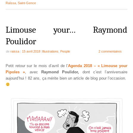
Raïssa
,
Saint-Gence
Limouse your… Raymond
Poulidor
de
raissa
|
15 avril 2018
|
Illustrations
,
People
2 commentaires
Petit retour sur le mois d’avril de l’
Agenda 2018 – « Limouse your
Pipoles »
, avec
Raymond Poulidor,
dont c’est l’anniversaire
aujourd’hui ! 82 ans, ça mérite bien un article de blog pour l’occasion.