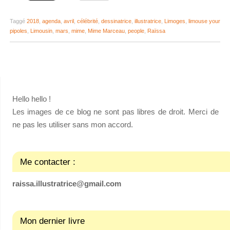
Taggé
2018
,
agenda
,
avril
,
célébrité
,
dessinatrice
,
illustratrice
,
Limoges
,
limouse your
pipoles
,
Limousin
,
mars
,
mime
,
Mime Marceau
,
people
,
Raïssa
Hello hello !
Les images de ce blog ne sont pas libres de droit. Merci de
ne pas les utiliser sans mon accord.
Me contacter :
raissa.illustratrice@gmail.com
Mon dernier livre