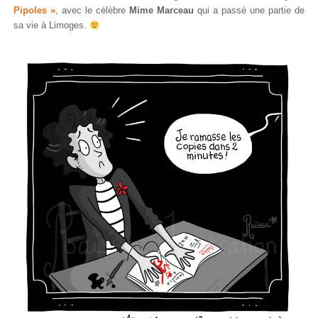
Pipoles »
, avec le célèbre
Mime Marceau
qui a passé une partie de
sa vie à Limoges.