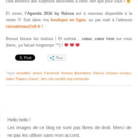
cela annonce des surprises dessinées à venir, rien que pour vous !
Et sinon,
l’Agenda 2016 by Raïssa
est à nouveau disponible à la
vente !!! Soit dans ma
boutique en ligne
, ou par mail à l’adresse
raissatireau@sfr.fr
!
Bisous bisous les loulous ! Et surtout…
cœur, cœur love
sur vous
(tiens, ça faisait longtemps ^^) !
Plus
Taggé
actualités
,
amour
,
Facebook
,
humour
,
illustrations
,
Raïssa
,
réseaux sociaux
,
Salon "Papiers d'actu"
,
Vers une société trop connectée
Hello hello !
Les images de ce blog ne sont pas libres de droit. Merci de
ne pas les utiliser sans mon accord.