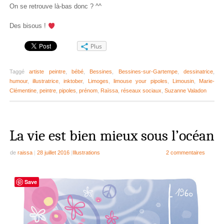
On se retrouve là-bas donc ? ^^
Des bisous !
Plus
Taggé
artiste peintre
,
bébé
,
Bessines
,
Bessines-sur-Gartempe
,
dessinatrice
,
humour
,
illustratrice
,
inktober
,
Limoges
,
limouse your pipoles
,
Limousin
,
Marie-
Clémentine
,
peintre
,
pipoles
,
prénom
,
Raïssa
,
réseaux sociaux
,
Suzanne Valadon
La vie est bien mieux sous l’océan
de
raissa
|
28 juillet 2016
|
Illustrations
2 commentaires
Save