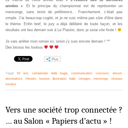
années »
. Et le principe du championnat est de représenter un
mensonge, sans texte de préférence… Franchement, c’était pas
simple. J’ai beaucoup cogité, et je ne suis même pas sûre d’être dans
le thème. Enfin bref, le jury a déjà délibéré de toute façon, et les
résultats ont lieu demain soir à Le Piastre, donc je serai vite fixée !
Je vais arrêter mon roman ici, sinon j’y suis encore demain ! ^^
Des bisous les loulous
Plus
Taggé
50 ans
,
campionato della bugia
,
communication
,
concours
,
dessin
,
dessinatrice
,
Histoire
,
humour
,
illustration
,
Italie
,
Limoges
,
mensonge
,
réseaux
sociaux
Vers une société trop connectée ?
… au Salon « Papiers d’actu » !