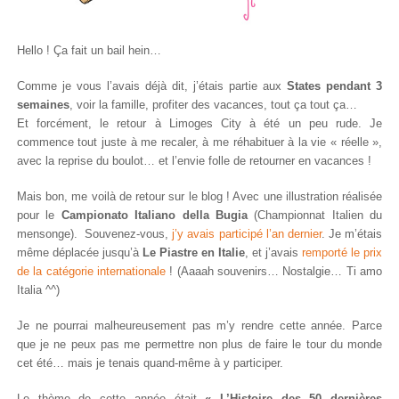
Hello ! Ça fait un bail hein…
Comme je vous l’avais déjà dit, j’étais partie aux
States pendant 3
semaines
, voir la famille, profiter des vacances, tout ça tout ça…
Et forcément, le retour à Limoges City à été un peu rude. Je
commence tout juste à me recaler, à me réhabituer à la vie « réelle »,
avec la reprise du boulot… et l’envie folle de retourner en vacances !
Mais bon, me voilà de retour sur le blog ! Avec une illustration réalisée
pour le
Campionato Italiano della Bugia
(Championnat Italien du
mensonge). Souvenez-vous,
j’y avais participé l’an dernier
. Je m’étais
même déplacée jusqu’à
Le Piastre en Italie
, et j’avais
remporté le prix
de la catégorie internationale
! (Aaaah souvenirs… Nostalgie… Ti amo
Italia ^^)
Je ne pourrai malheureusement pas m’y rendre cette année. Parce
que je ne peux pas me permettre non plus de faire le tour du monde
cet été… mais je tenais quand-même à y participer.
Le thème de cette année était
« L’Histoire des 50 dernières