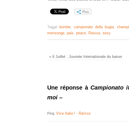
Plus
Taggé
bombe
,
campionato della bugia
,
champi
mensonge
,
paix
,
peace
,
Raïssa
,
sexy
.
«
6 Juillet : Journée Internationale du baiser
Une réponse à
Campionato it
moi –
Viva Italia ! - Raïssa
Ping :