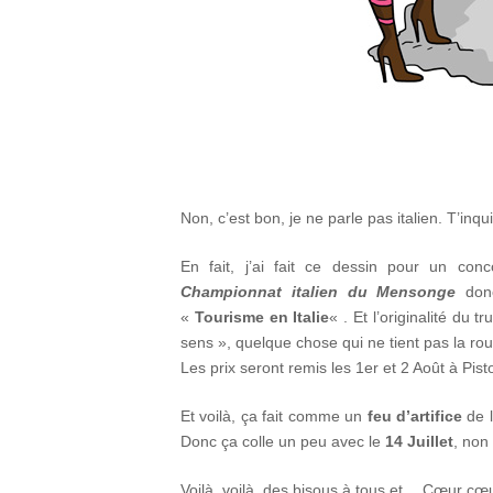
Non, c’est bon, je ne parle pas italien. T’inq
En fait, j’ai fait ce dessin pour un co
Championnat italien du Mensonge
donc
«
Tourisme en Italie
« . Et l’originalité du 
sens », quelque chose qui ne tient pas la rout
Les prix seront remis les 1er et 2 Août à Pisto
Et voilà, ça fait comme un
feu d’artifice
de l
Donc ça colle un peu avec le
14 Juillet
, non
Voilà, voilà, des bisous à tous et… Cœur cœu