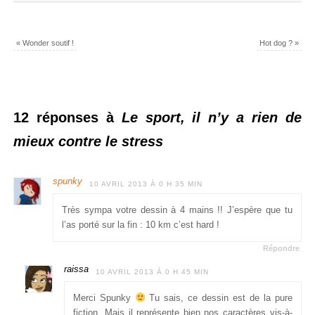
«
Wonder soutif !
Hot dog ?
»
12 réponses à
Le sport, il n’y a rien de
mieux contre le stress
spunky
10 AVRIL 2013 À 0 H 35 MIN
Très sympa votre dessin à 4 mains !! J’espère que tu
l’as porté sur la fin : 10 km c’est hard !
Répondre
raissa
10 AVRIL 2013 À 0 H 45 MIN
Merci Spunky
Tu sais, ce dessin est de la pure
fiction. Mais il représente bien nos caractères vis-à-