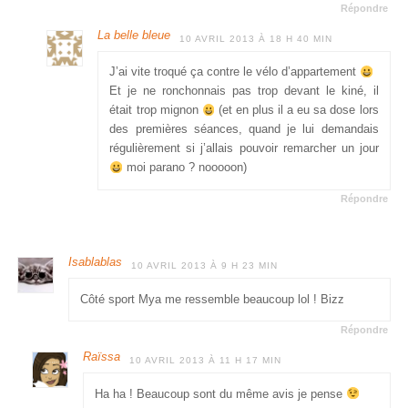
Répondre
La belle bleue
10 AVRIL 2013 À 18 H 40 MIN
J’ai vite troqué ça contre le vélo d’appartement
Et je ne ronchonnais pas trop devant le kiné, il
était trop mignon
(et en plus il a eu sa dose lors
des premières séances, quand je lui demandais
régulièrement si j’allais pouvoir remarcher un jour
moi parano ? nooooon)
Répondre
Isablablas
10 AVRIL 2013 À 9 H 23 MIN
Côté sport Mya me ressemble beaucoup lol ! Bizz
Répondre
Raïssa
10 AVRIL 2013 À 11 H 17 MIN
Ha ha ! Beaucoup sont du même avis je pense