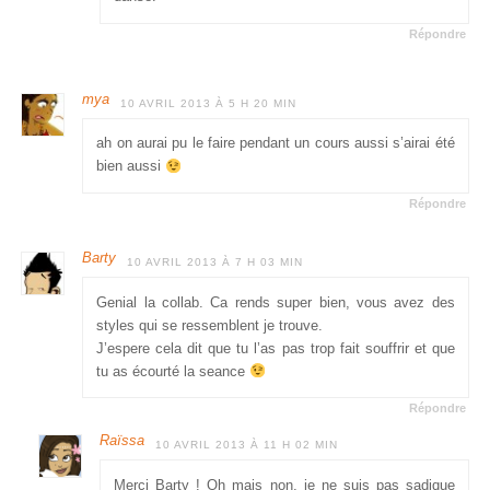
Répondre
mya
10 AVRIL 2013 À 5 H 20 MIN
ah on aurai pu le faire pendant un cours aussi s’airai été
bien aussi
Répondre
Barty
10 AVRIL 2013 À 7 H 03 MIN
Genial la collab. Ca rends super bien, vous avez des
styles qui se ressemblent je trouve.
J’espere cela dit que tu l’as pas trop fait souffrir et que
tu as écourté la seance
Répondre
Raïssa
10 AVRIL 2013 À 11 H 02 MIN
Merci Barty ! Oh mais non, je ne suis pas sadique