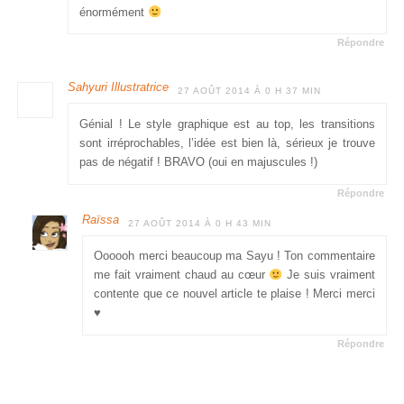
énormément
Répondre
Sahyuri Illustratrice
27 AOÛT 2014 À 0 H 37 MIN
Génial ! Le style graphique est au top, les transitions
sont irréprochables, l’idée est bien là, sérieux je trouve
pas de négatif ! BRAVO (oui en majuscules !)
Répondre
Raïssa
27 AOÛT 2014 À 0 H 43 MIN
Oooooh merci beaucoup ma Sayu ! Ton commentaire
me fait vraiment chaud au cœur
Je suis vraiment
contente que ce nouvel article te plaise ! Merci merci
♥
Répondre