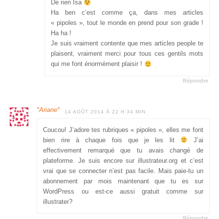
De rien Isa
Ha ben c’est comme ça, dans mes articles
« pipoles », tout le monde en prend pour son grade !
Ha ha !
Je suis vraiment contente que mes articles people te
plaisent, vraiment merci pour tous ces gentils mots
qui me font énormément plaisir !
Répondre
*Ariane*
14 AOÛT 2014 À 22 H 34 MIN
Coucou! J’adore tes rubriques « pipoles », elles me font
bien rire à chaque fois que je les lit
J’ai
effectivement remarqué que tu avais changé de
plateforme. Je suis encore sur illustrateur.org et c’est
vrai que se connecter n’est pas facile. Mais paie-tu un
abonnement par mois maintenant que tu es sur
WordPress ou est-ce aussi gratuit comme sur
illustrater?
Répondre