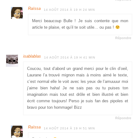
Raïssa
14 AOÛT 2014 À 19 H 24 MIN
Merci beaucoup Bulle ! Je suis contente que mon
article te plaise, et qu’il te soit utile… ou pas !
Répondre
isablablas
14 AOÛT 2014 À 19 H 41 MIN
Coucou, tout d’abord un grand merci pour le clin d’oeil,
Laurane l’a trouvé mignon mais à moins aimé le texte,
c’est normal elle le voit avec les yeux de l’amuuuur moi
j’aime bien haha! Je ne sais pas ou tu puises ton
imagination mais tout est drôle et bien illustré et bien
écrit comme toujours! Perso je suis fan des pipoles et
bravo pour ton hommage! Bizz
Répondre
Raïssa
14 AOÛT 2014 À 19 H 51 MIN