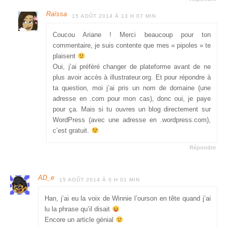
Raïssa
15 AOÛT 2014 À 13 H 07 MIN
Coucou Ariane ! Merci beaucoup pour ton
commentaire, je suis contente que mes « pipoles » te
plaisent
Oui, j’ai préféré changer de plateforme avant de ne
plus avoir accès à illustrateur.org. Et pour répondre à
ta question, moi j’ai pris un nom de domaine (une
adresse en .com pour mon cas), donc oui, je paye
pour ça. Mais si tu ouvres un blog directement sur
WordPress (avec une adresse en .wordpress.com),
c’est gratuit.
Répondre
AD_e
15 AOÛT 2014 À 0 H 01 MIN
Han, j’ai eu la voix de Winnie l’ourson en tête quand j’ai
lu la phrase qu’il disait
Encore un article génial