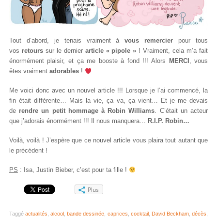
Tout d’abord, je tenais vraiment à
vous remercier
pour tous
vos
retours
sur le dernier
article « pipole »
! Vraiment, cela m’a fait
énormément plaisir, et ça me booste à fond !!! Alors
MERCI
, vous
êtes vraiment
adorables
!
Me voici donc avec un nouvel article !!! Lorsque je l’ai commencé, la
fin était différente… Mais la vie, ça va, ça vient… Et je me devais
de
rendre un petit hommage à Robin Williams
. C’était un acteur
que j’adorais énormément !!! Il nous manquera…
R.I.P. Robin…
Voilà, voilà ! J’espère que ce nouvel article vous plaira tout autant que
le précédent !
PS
: Isa, Justin Bieber, c’est pour ta fille !
Plus
Taggé
actualités
,
alcool
,
bande dessinée
,
caprices
,
cocktail
,
David Beckham
,
décès
,