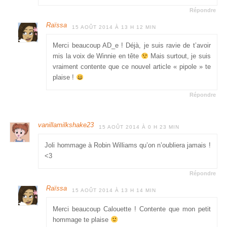
Répondre
Raïssa
15 AOÛT 2014 À 13 H 12 MIN
Merci beaucoup AD_e ! Déjà, je suis ravie de t’avoir
mis la voix de Winnie en tête
Mais surtout, je suis
vraiment contente que ce nouvel article « pipole » te
plaise !
Répondre
vanillamilkshake23
15 AOÛT 2014 À 0 H 23 MIN
Joli hommage à Robin Williams qu’on n’oubliera jamais !
<3
Répondre
Raïssa
15 AOÛT 2014 À 13 H 14 MIN
Merci beaucoup Calouette ! Contente que mon petit
hommage te plaise