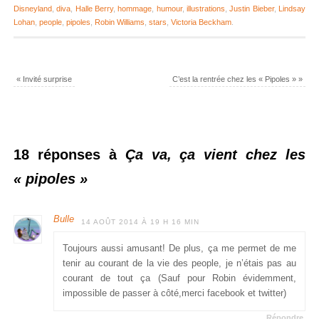
Disneyland
,
diva
,
Halle Berry
,
hommage
,
humour
,
illustrations
,
Justin Bieber
,
Lindsay
Lohan
,
people
,
pipoles
,
Robin Williams
,
stars
,
Victoria Beckham
.
«
Invité surprise
C’est la rentrée chez les « Pipoles »
»
18 réponses à
Ça va, ça vient chez les
« pipoles »
Bulle
14 AOÛT 2014 À 19 H 16 MIN
Toujours aussi amusant! De plus, ça me permet de me
tenir au courant de la vie des people, je n’étais pas au
courant de tout ça (Sauf pour Robin évidemment,
impossible de passer à côté,merci facebook et twitter)
Répondre