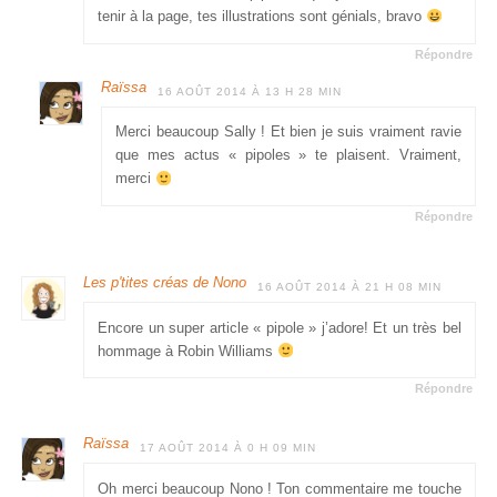
tenir à la page, tes illustrations sont génials, bravo
Répondre
Raïssa
16 AOÛT 2014 À 13 H 28 MIN
Merci beaucoup Sally ! Et bien je suis vraiment ravie
que mes actus « pipoles » te plaisent. Vraiment,
merci
Répondre
Les p'tites créas de Nono
16 AOÛT 2014 À 21 H 08 MIN
Encore un super article « pipole » j’adore! Et un très bel
hommage à Robin Williams
Répondre
Raïssa
17 AOÛT 2014 À 0 H 09 MIN
Oh merci beaucoup Nono ! Ton commentaire me touche