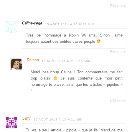
Répondre
Céline-vega
15 AOÛT 2014 À 23 H 27 MIN
Très bel hommage à Robin Williams. Sinon j’aime
toujours autant ces petites cases people
Répondre
Raïssa
16 AOÛT 2014 À 11 H 15 MIN
Merci beaucoup Céline ! Ton commentaire me fait
trop plaisir
Je suis contente que mon petit
hommage te plaise, ainsi que les articles « pipoles »
!
Répondre
Sally
16 AOÛT 2014 À 13 H 21 MIN
Tu es le seul article « pipole » que je lis. Merci de me