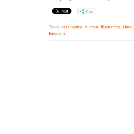
Plus
Taggé
dessinatrice
,
humour
,
illustratrice
,
Limous
limousine