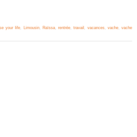
e your life
,
Limousin
,
Raïssa
,
rentrée
,
travail
,
vacances
,
vache
,
vache