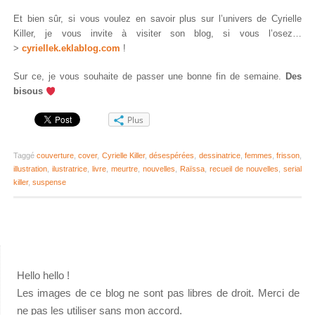
Et bien sûr, si vous voulez en savoir plus sur l’univers de Cyrielle
Killer, je vous invite à visiter son blog, si vous l’osez…
>
cyriellek.eklablog.com
!
Sur ce, je vous souhaite de passer une bonne fin de semaine.
Des
bisous
Plus
Taggé
couverture
,
cover
,
Cyrielle Killer
,
désespérées
,
dessinatrice
,
femmes
,
frisson
,
illustration
,
ilustratrice
,
livre
,
meurtre
,
nouvelles
,
Raïssa
,
recueil de nouvelles
,
serial
killer
,
suspense
Hello hello !
Les images de ce blog ne sont pas libres de droit. Merci de
ne pas les utiliser sans mon accord.