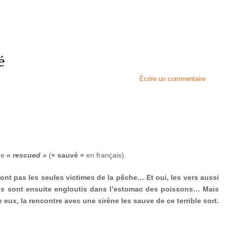
é
Écrire un commentaire
me
« rescued »
(
« sauvé »
en français).
nt pas les seules victimes de la pêche… Et oui, les vers aussi
ils sont ensuite engloutis dans l’estomac des poissons… Mais
ux, la rencontre avec une sirène les sauve de ce terrible sort.