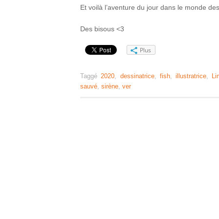
Et voilà l’aventure du jour dans le monde des
Des bisous <3
Plus
Taggé
2020
,
dessinatrice
,
fish
,
illustratrice
,
Li
sauvé
,
sirène
,
ver