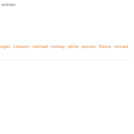
 sirènes.
moges
,
Limousin
,
mermaid
,
mermay
,
pêche
,
poisson
,
Raïssa
,
rescued
,