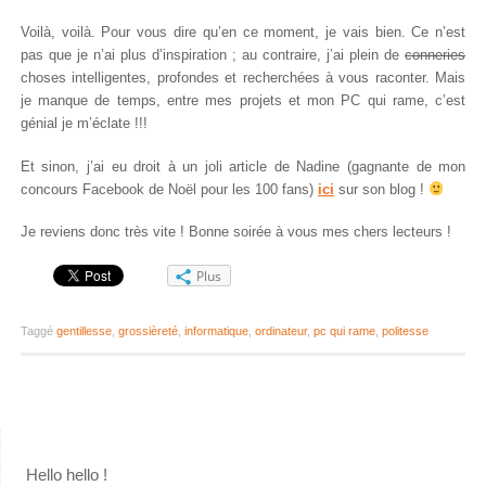
Voilà, voilà. Pour vous dire qu’en ce moment, je vais bien. Ce n’est
pas que je n’ai plus d’inspiration ; au contraire, j’ai plein de
conneries
choses intelligentes, profondes et recherchées à vous raconter. Mais
je manque de temps, entre mes projets et mon PC qui rame, c’est
génial je m’éclate !!!
Et sinon, j’ai eu droit à un joli article de Nadine (gagnante de mon
concours Facebook de Noël pour les 100 fans)
ici
sur son blog !
Je reviens donc très vite ! Bonne soirée à vous mes chers lecteurs !
Plus
Taggé
gentillesse
,
grossièreté
,
informatique
,
ordinateur
,
pc qui rame
,
politesse
Hello hello !