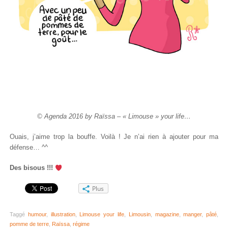
© Agenda 2016 by Raïssa – « Limouse » your life…
Ouais, j’aime trop la bouffe. Voilà ! Je n’ai rien à ajouter pour ma
défense… ^^
Des bisous !!!
Plus
Taggé
humour
,
illustration
,
Limouse your life
,
Limousin
,
magazine
,
manger
,
pâté
,
pomme de terre
,
Raïssa
,
régime