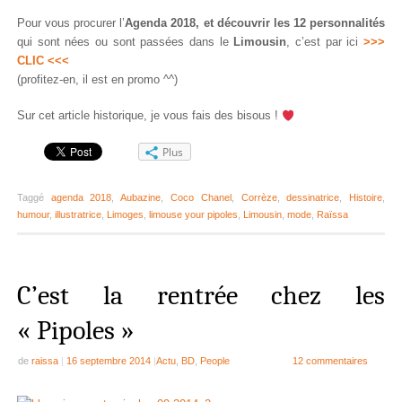
Pour vous procurer l’
Agenda 2018, et découvrir les 12 personnalités
qui sont nées ou sont passées dans le
Limousin
, c’est par ici
>>>
CLIC <<<
(profitez-en, il est en promo ^^)
Sur cet article historique, je vous fais des bisous !
Plus
Taggé
agenda 2018
,
Aubazine
,
Coco Chanel
,
Corrèze
,
dessinatrice
,
Histoire
,
humour
,
illustratrice
,
Limoges
,
limouse your pipoles
,
Limousin
,
mode
,
Raïssa
C’est la rentrée chez les
« Pipoles »
de
raissa
|
16 septembre 2014
|
Actu
,
BD
,
People
12 commentaires