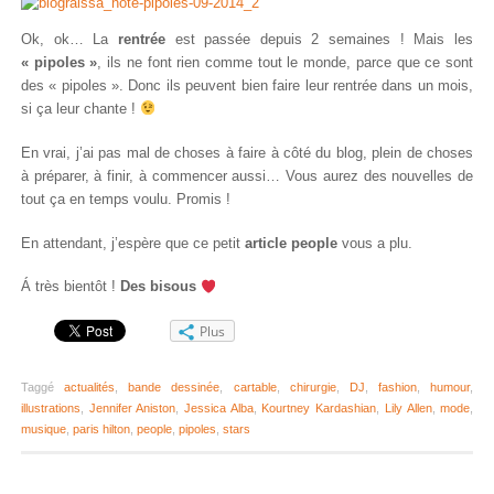
Ok, ok… La
rentrée
est passée depuis 2 semaines ! Mais les
« pipoles »
, ils ne font rien comme tout le monde, parce que ce sont
des « pipoles ». Donc ils peuvent bien faire leur rentrée dans un mois,
si ça leur chante !
En vrai, j’ai pas mal de choses à faire à côté du blog, plein de choses
à préparer, à finir, à commencer aussi… Vous aurez des nouvelles de
tout ça en temps voulu. Promis !
En attendant, j’espère que ce petit
article people
vous a plu.
Á très bientôt !
Des bisous
Plus
Taggé
actualités
,
bande dessinée
,
cartable
,
chirurgie
,
DJ
,
fashion
,
humour
,
illustrations
,
Jennifer Aniston
,
Jessica Alba
,
Kourtney Kardashian
,
Lily Allen
,
mode
,
musique
,
paris hilton
,
people
,
pipoles
,
stars