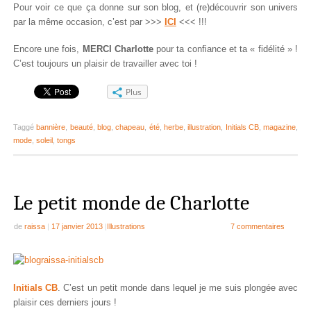
Pour voir ce que ça donne sur son blog, et (re)découvrir son univers
par la même occasion, c’est par >>>
ICI
<<< !!!
Encore une fois,
MERCI Charlotte
pour ta confiance et ta « fidélité » !
C’est toujours un plaisir de travailler avec toi !
Plus
Taggé
bannière
,
beauté
,
blog
,
chapeau
,
été
,
herbe
,
illustration
,
Initials CB
,
magazine
,
mode
,
soleil
,
tongs
Le petit monde de Charlotte
de
raissa
|
17 janvier 2013
|
Illustrations
7 commentaires
Initials CB
. C’est un petit monde dans lequel je me suis plongée avec
plaisir ces derniers jours !