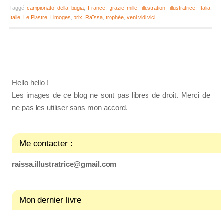
Taggé
campionato della bugia
,
France
,
grazie mille
,
illustration
,
illustratrice
,
Italia
,
Italie
,
Le Piastre
,
Limoges
,
prix
,
Raïssa
,
trophée
,
veni vidi vici
Hello hello !
Les images de ce blog ne sont pas libres de droit. Merci de
ne pas les utiliser sans mon accord.
Me contacter :
raissa.illustratrice@gmail.com
Mon dernier livre