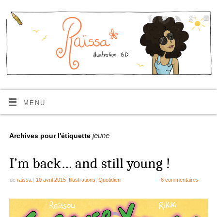
MENU
jeune
Archives pour l'étiquette
I’m back… and still young !
de
raissa
|
10 avril 2015
|
Illustrations
,
Quotidien
6 commentaires