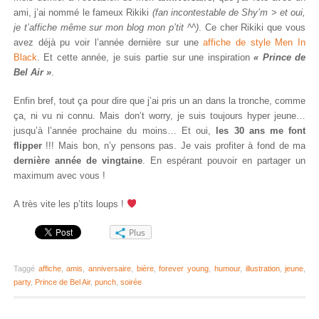
ami, j’ai nommé le fameux Rikiki
(fan incontestable de Shy’m > et oui,
je t’affiche même sur mon blog mon p’tit ^^)
. Ce cher Rikiki que vous
avez déjà pu voir l’année dernière sur une
affiche de style Men In
Black
. Et cette année, je suis partie sur une inspiration
« Prince de
Bel Air »
.
Enfin bref, tout ça pour dire que j’ai pris un an dans la tronche, comme
ça, ni vu ni connu. Mais don’t worry, je suis toujours hyper jeune…
jusqu’à l’année prochaine du moins… Et oui,
les 30 ans me font
flipper
!!! Mais bon, n’y pensons pas. Je vais profiter à fond de ma
dernière année de vingtaine
. En espérant pouvoir en partager un
maximum avec vous !
A très vite les p’tits loups !
Plus
Taggé
affiche
,
amis
,
anniversaire
,
bière
,
forever young
,
humour
,
illustration
,
jeune
,
party
,
Prince de Bel Air
,
punch
,
soirée