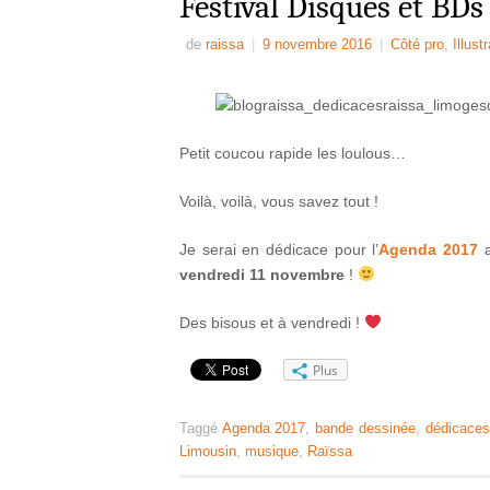
Festival Disques et BDs
de
raissa
|
9 novembre 2016
|
Côté pro
,
Illust
Petit coucou rapide les loulous…
Voilà, voilà, vous savez tout !
Je serai en dédicace pour l’
Agenda 2017
vendredi 11 novembre
!
Des bisous et à vendredi !
Plus
Taggé
Agenda 2017
,
bande dessinée
,
dédicaces
Limousin
,
musique
,
Raïssa