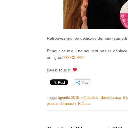
Retrouvez-moi en dédicace demain (samedi
Et pour ceux qui ne peuvent pas se déplacer,
en ligne
>>> ICI <<<
Des bisous !!!
Plus
Taggé
agenda 2018
,
dédicaces
,
dessinatrice
,
fes
pipoles
,
Limousin
,
Raïssa