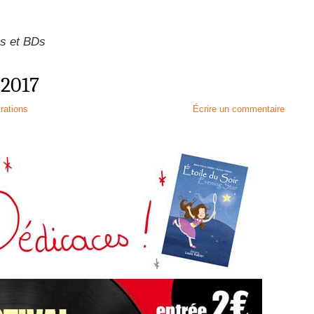
es et BDs
 2017
trations
Écrire un commentaire