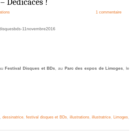
 – Dédicaces !
rations
1 commentaire
au
Festival Disques et BDs
, au
Parc des expos de Limoges
, le
,
dessinatrice
,
festival disques et BDs
,
illustrations
,
illustratrice
,
Limoges
,