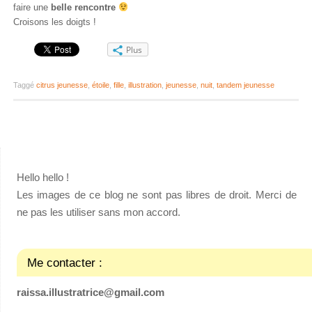
faire une
belle
rencontre
Croisons les doigts !
Plus
Taggé
citrus jeunesse
,
étoile
,
fille
,
illustration
,
jeunesse
,
nuit
,
tandem jeunesse
Hello hello !
Les images de ce blog ne sont pas libres de droit. Merci de
ne pas les utiliser sans mon accord.
Me contacter :
raissa.illustratrice@gmail.com