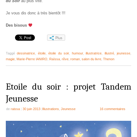
du Soir
au plus vite.
Je vous dis donc à très bientôt !!!
Des bisous
Plus
Taggé
dessinatrice
,
étoile
,
étoile du soir
,
humour
,
illustratrice
,
illustré
,
jeunesse
,
magie
,
Marie-Pierre IANIRO
,
Raïssa
,
rêve
,
roman
,
salon du livre
,
Thenon
Etoile du soir : projet Tandem
Jeunesse
de
raissa
|
30 juin 2013
|
Illustrations
,
Jeunesse
16 commentaires