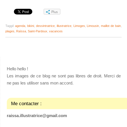
Plus
Taggé
agenda
,
bikini
,
dessintratrice
,
illustratrice
,
Limoges
,
Limousin
,
maillot de bain
,
plages
,
Raïssa
,
Saint-Pardoux
,
vacances
Hello hello !
Les images de ce blog ne sont pas libres de droit. Merci de
ne pas les utiliser sans mon accord.
Me contacter :
raissa.illustratrice@gmail.com