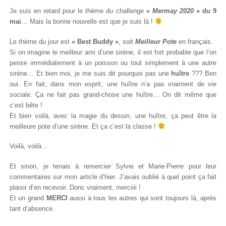
Je suis en retard pour le thème du challenge
«
Mermay 2020
» du 9
mai
… Mais la bonne nouvelle est que je suis là !
Le thème du jour est
« Best Buddy »
, soit
Meilleur Pote
en français.
Si on imagine le meilleur ami d’une sirène, il est fort probable que l’on
pense immédiatement à un poisson ou tout simplement à une autre
sirène… Et bien moi, je me suis dit pourquoi pas une
huître
??? Ben
oui. En fait, dans mon esprit, une huître n’a pas vraiment de vie
sociale. Ça ne fait pas grand-chose une huître… On dit même que
c’est bête !
Et bien voilà, avec la magie du dessin, une huître, ça peut être la
meilleure pote d’une sirène. Et ça c’est la classe !
Voilà, voilà…
Et sinon, je tenais à remercier Sylvie et Marie-Pierre pour leur
commentaires sur mon article d’hier. J’avais oublié à quel point ça fait
plaisir d’en recevoir. Donc vraiment, merciiii !
Et un grand
MERCI
aussi à tous les autres qui sont toujours là, après
tant d’absence.