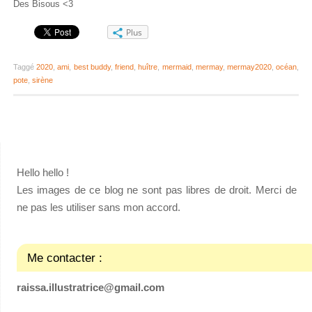
Des Bisous <3
Plus
Taggé
2020
,
ami
,
best buddy
,
friend
,
huître
,
mermaid
,
mermay
,
mermay2020
,
océan
,
pote
,
sirène
Hello hello !
Les images de ce blog ne sont pas libres de droit. Merci de
ne pas les utiliser sans mon accord.
Me contacter :
raissa.illustratrice@gmail.com