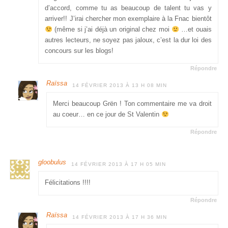
d’accord, comme tu as beaucoup de talent tu vas y
arriver!! J’irai chercher mon exemplaire à la Fnac bientôt
(même si j’ai déjà un original chez moi
…et ouais
autres lecteurs, ne soyez pas jaloux, c’est la dur loi des
concours sur les blogs!
Répondre
Raïssa
14 FÉVRIER 2013 À 13 H 08 MIN
Merci beaucoup Grën ! Ton commentaire me va droit
au coeur… en ce jour de St Valentin
Répondre
gloobulus
14 FÉVRIER 2013 À 17 H 05 MIN
Félicitations !!!!
Répondre
Raïssa
14 FÉVRIER 2013 À 17 H 36 MIN