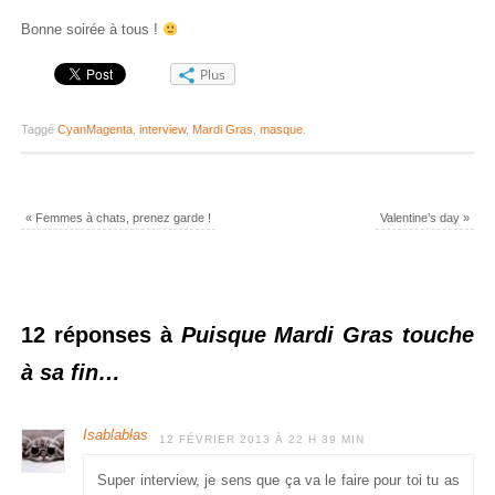
Bonne soirée à tous !
Plus
Taggé
CyanMagenta
,
interview
,
Mardi Gras
,
masque
.
«
Femmes à chats, prenez garde !
Valentine’s day
»
12 réponses à
Puisque Mardi Gras touche
à sa fin…
Isablablas
12 FÉVRIER 2013 À 22 H 39 MIN
Super interview, je sens que ça va le faire pour toi tu as