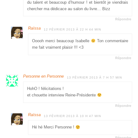
du talent et beaucoup d’humour ! et bientôt je viendrais
chercher ma dédicace au salon du livre… Bizz
Répondre
Raïssa
12 FÉVRIER 2013 À 22 H 44 MIN
Ooooh merci beaucoup Isabelle
Ton commentaire
me fait vraiment plaisir !!! <3
Répondre
Personne en Personne
13 FÉVRIER 2013 À 7 H 57 MIN
HohO ! félicitations !
et chouette interview Reine-Présidente
Répondre
Raïssa
13 FÉVRIER 2013 À 10 H 47 MIN
Hé hé Merci Personne !
Répondre