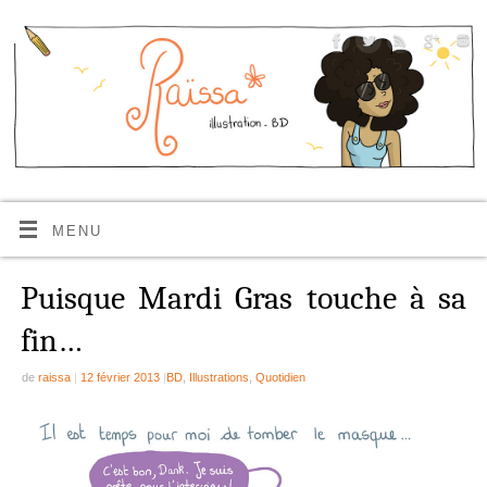
MENU
Puisque Mardi Gras touche à sa
fin…
de
raissa
|
12 février 2013
|
BD
,
Illustrations
,
Quotidien