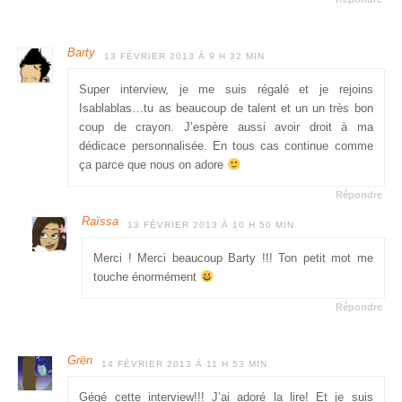
Barty
13 FÉVRIER 2013 À 9 H 32 MIN
Super interview, je me suis régalé et je rejoins
Isablablas…tu as beaucoup de talent et un un très bon
coup de crayon. J’espère aussi avoir droit à ma
dédicace personnalisée. En tous cas continue comme
ça parce que nous on adore
Répondre
Raïssa
13 FÉVRIER 2013 À 10 H 50 MIN
Merci ! Merci beaucoup Barty !!! Ton petit mot me
touche énormément
Répondre
Grën
14 FÉVRIER 2013 À 11 H 53 MIN
Gégé cette interview!!! J’ai adoré la lire! Et je suis