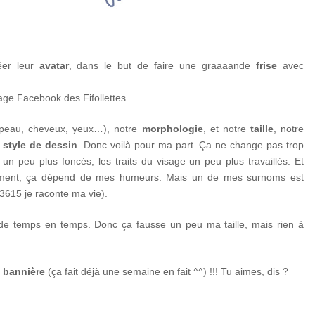
réer leur
avatar
, dans le but de faire une graaaande
frise
avec
age Facebook des Fifollettes.
peau, cheveux, yeux…), notre
morphologie
, et notre
taille
, notre
 style de dessin
. Donc voilà pour ma part. Ça ne change pas trop
 peu plus foncés, les traits du visage un peu plus travaillés. Et
aiment, ça dépend de mes humeurs. Mais un de mes surnoms est
(3615 je raconte ma vie).
 de temps en temps. Donc ça fausse un peu ma taille, mais rien à
 bannière
(ça fait déjà une semaine en fait ^^) !!! Tu aimes, dis ?