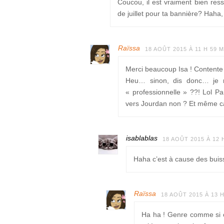
Coucou, il est vraiment bien re
de juillet pour ta bannière? Haha, 
Raïssa
18 AOÛT 2015 À 11 H 59 M
Merci beaucoup Isa ! Contente 
Heu… sinon, dis donc… je 
« professionnelle » ??! Lol Pa
vers Jourdan non ? Et même ca
isablablas
18 AOÛT 2015 À 12 
Haha c’est à cause des buis
Raïssa
18 AOÛT 2015 À 13 H
Ha ha ! Genre comme si c’