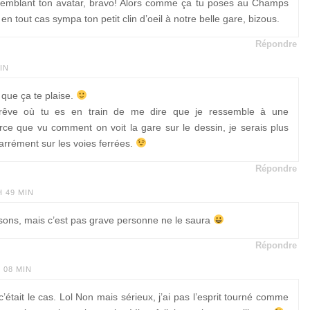
ssemblant ton avatar, bravo! Alors comme ça tu poses au Champs
en tout cas sympa ton petit clin d’oeil à notre belle gare, bizous.
Répondre
IN
que ça te plaise.
rêve où tu es en train de me dire que je ressemble à une
rce que vu comment on voit la gare sur le dessin, je serais plus
rrément sur les voies ferrées.
Répondre
H 49 MIN
sons, mais c’est pas grave personne ne le saura
Répondre
 08 MIN
était le cas. Lol Non mais sérieux, j’ai pas l’esprit tourné comme