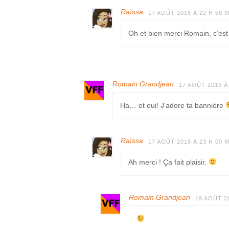
Raïssa
17 AOÛT 2015 À 22 H 58 
Oh et bien merci Romain, c’est 
Romain Grandjean
17 AOÛT 2015 À
Ha… et oui! J’adore ta bannière
Raïssa
17 AOÛT 2015 À 23 H 00 
Ah merci ! Ça fait plaisir.
Romain Grandjean
19 AOÛT 20