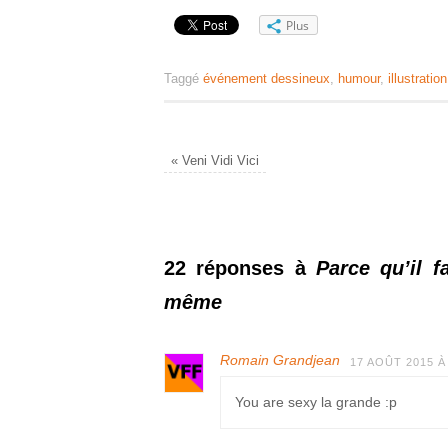
Plus
Taggé
événement dessineux
,
humour
,
illustration
«
Veni Vidi Vici
22 réponses à
Parce qu’il 
même
Romain Grandjean
17 AOÛT 2015 À
You are sexy la grande :p