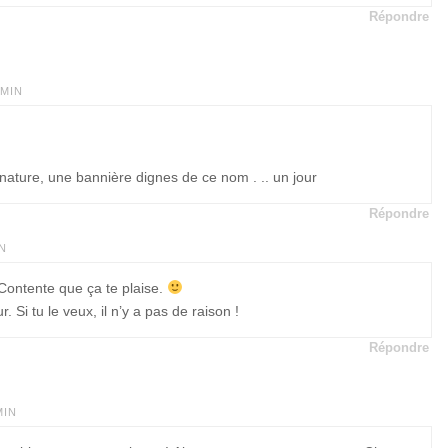
Répondre
 MIN
gnature, une bannière dignes de ce nom . .. un jour
Répondre
IN
Contente que ça te plaise.
r. Si tu le veux, il n’y a pas de raison !
Répondre
MIN