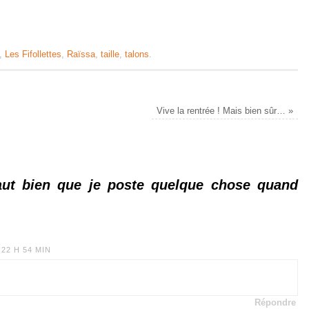
,
Les Fifollettes
,
Raïssa
,
taille
,
talons
.
Vive la rentrée ! Mais bien sûr…
»
faut bien que je poste quelque chose quand
 22 H 54 MIN
Répondre