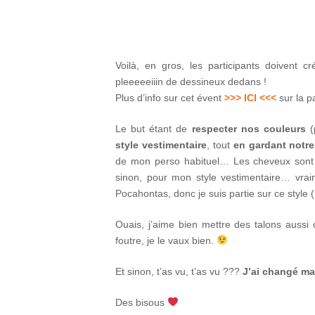
Voilà, en gros, les participants doivent c
pleeeeeiiin de dessineux dedans !
Plus d’info sur cet évent
>>> ICI <<<
sur la p
Le but étant de
respecter nos couleurs
(
style vestimentaire
, tout
en gardant notre
de mon perso habituel… Les cheveux sont un
sinon, pour mon style vestimentaire… vr
Pocahontas, donc je suis partie sur ce style 
Ouais, j’aime bien mettre des talons aussi
foutre, je le vaux bien.
Et sinon, t’as vu, t’as vu ???
J’ai changé ma
Des bisous