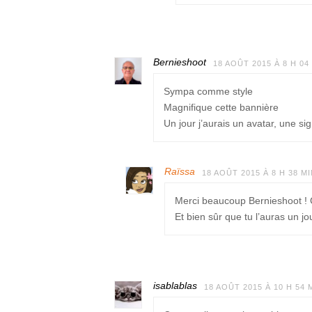
Bernieshoot
18 AOÛT 2015 À 8 H 04
Sympa comme style
Magnifique cette bannière
Un jour j’aurais un avatar, une si
Raïssa
18 AOÛT 2015 À 8 H 38 M
Merci beaucoup Bernieshoot ! 
Et bien sûr que tu l’auras un jou
isablablas
18 AOÛT 2015 À 10 H 54 