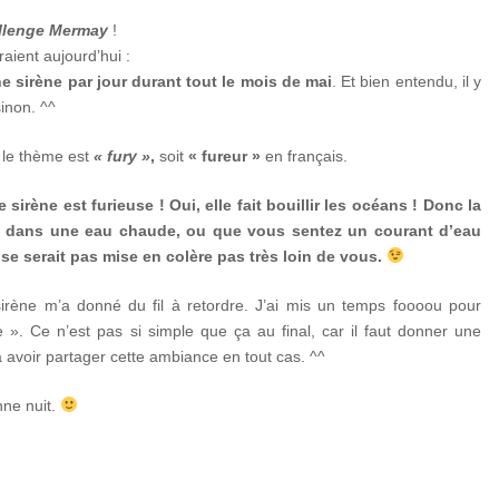
llenge Mermay
!
aient aujourd’hui :
e sirène par jour durant tout le mois de mai
. Et bien entendu, il y
inon. ^^
, le thème est
« fury »
,
soit
« fureur »
en français.
sirène est furieuse ! Oui, elle fait bouillir les océans ! Donc la
z dans une eau chaude, ou que vous sentez un courant d’eau
e serait pas mise en colère pas très loin de vous.
sirène m’a donné du fil à retordre. J’ai mis un temps foooou pour
 ». Ce n’est pas si simple que ça au final, car il faut donner une
 avoir partager cette ambiance en tout cas. ^^
nne nuit.