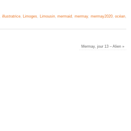
,
illustratrice
,
Limoges
,
Limousin
,
mermaid
,
mermay
,
mermay2020
,
océan
,
Mermay, jour 13 – Alien
»