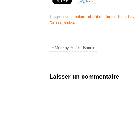
Plus
Taggé
bouillir
,
colère
,
ébullition
,
fureur
,
furie
,
fury
Raïssa
,
sirène
.
«
Mermay 2020 – Bannie
Laisser un commentaire