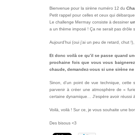
Bienvenue pour la sirène numéro 12 du
Cha
Petit rappel pour celles et ceux qui débarquer
Le challenge Mermay consiste à dessiner
un
a un thème imposé ! Ça ne serait pas drôle s
Aujourd’hui (oui j’ai un peu de retard, chut !)
Et donc voilà ce qu’il se passe quand une 
prochaine fois que vous vous baignere
chaude, demandez-vous si une sirène ne s
Sinon, d’un point de vue technique, cette 
parvenir à créer une atmosphère de « furie
certaine dynamique… J’espère avoir réussi à
Voilà, voilà ! Sur ce, je vous souhaite une bo
Des bisous <3