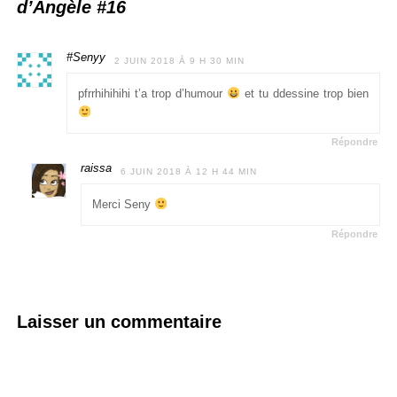
d’Angèle #16
#Senyy
2 JUIN 2018 À 9 H 30 MIN
pfrrhihihihi t’a trop d’humour
et tu ddessine trop bien
Répondre
raissa
6 JUIN 2018 À 12 H 44 MIN
Merci Seny
Répondre
Laisser un commentaire