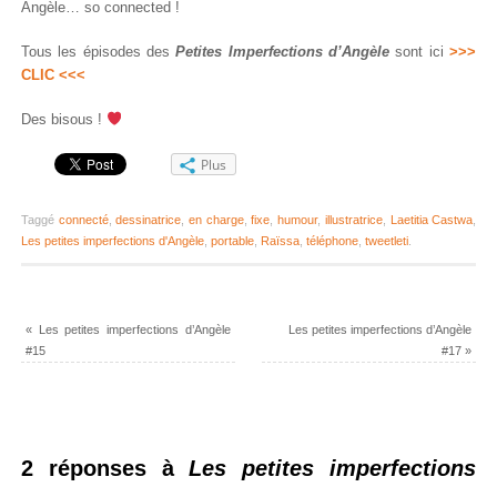
Angèle… so connected !
Tous les épisodes des
Petites Imperfections d’Angèle
sont ici
>>>
CLIC <<<
Des bisous !
Plus
Taggé
connecté
,
dessinatrice
,
en charge
,
fixe
,
humour
,
illustratrice
,
Laetitia Castwa
,
Les petites imperfections d'Angèle
,
portable
,
Raïssa
,
téléphone
,
tweetleti
.
«
Les petites imperfections d’Angèle
Les petites imperfections d’Angèle
#15
#17
»
2 réponses à
Les petites imperfections