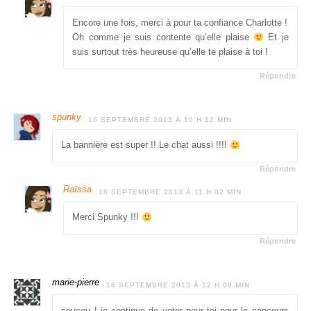
Encore une fois, merci à pour ta confiance Charlotte !
Oh comme je suis contente qu’elle plaise
Et je
suis surtout très heureuse qu’elle te plaise à toi !
Répondre
spunky
16 SEPTEMBRE 2013 À 10 H 12 MIN
La bannière est super !! Le chat aussi !!!!
Répondre
Raïssa
16 SEPTEMBRE 2013 À 11 H 02 MIN
Merci Spunky !!!
Répondre
marie-pierre
16 SEPTEMBRE 2013 À 12 H 09 MIN
coucou ! je continue de voter pour toi pour le concours