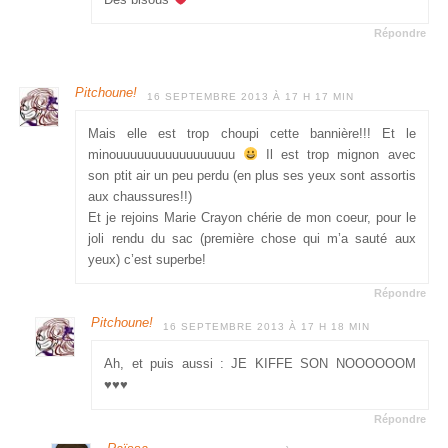
Répondre
Pitchoune!
16 SEPTEMBRE 2013 À 17 H 17 MIN
Mais elle est trop choupi cette bannière!!! Et le
minouuuuuuuuuuuuuuuuu
Il est trop mignon avec
son ptit air un peu perdu (en plus ses yeux sont assortis
aux chaussures!!)
Et je rejoins Marie Crayon chérie de mon coeur, pour le
joli rendu du sac (première chose qui m’a sauté aux
yeux) c’est superbe!
Répondre
Pitchoune!
16 SEPTEMBRE 2013 À 17 H 18 MIN
Ah, et puis aussi : JE KIFFE SON NOOOOOOM
♥♥♥
Répondre