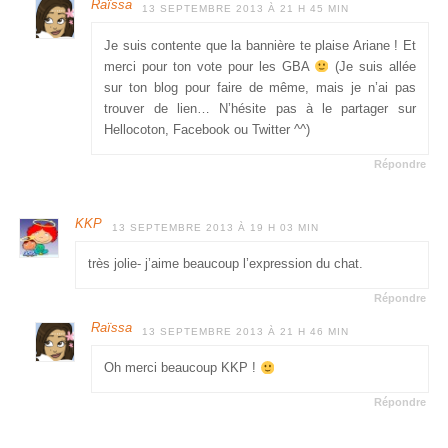
Raïssa
13 SEPTEMBRE 2013 À 21 H 45 MIN
Je suis contente que la bannière te plaise Ariane ! Et
merci pour ton vote pour les GBA
(Je suis allée
sur ton blog pour faire de même, mais je n’ai pas
trouver de lien… N’hésite pas à le partager sur
Hellocoton, Facebook ou Twitter ^^)
Répondre
KKP
13 SEPTEMBRE 2013 À 19 H 03 MIN
très jolie- j’aime beaucoup l’expression du chat.
Répondre
Raïssa
13 SEPTEMBRE 2013 À 21 H 46 MIN
Oh merci beaucoup KKP !
Répondre