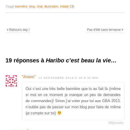
Taggé
bannière
,
blog
,
chat
,
illustration
,
Initials CB
.
«
Raïssa’s day !
Pas d’été sans terrasse
»
19 réponses à
Haribo c’est beau la vie…
*Ariane*
13 SEPTEMBRE 2013 À 18 H 34 MIN
Oui c’est une très belle bannière que tu as fait là (même
si moi en ce moment je manque un peu de demandes
de commandes)! Sinon j’ai voter pour toi aux GBA 2013,
n’oublie pas de passer sur mon blog pour faire de même
(je compte sur toi)
Répondre