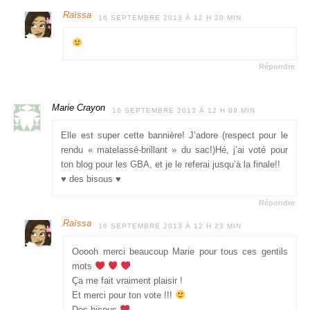
Raïssa
16 SEPTEMBRE 2013 À 12 H 20 MIN
Répondre
Marie Crayon
16 SEPTEMBRE 2013 À 12 H 09 MIN
Elle est super cette bannière! J’adore (respect pour le
rendu « matelassé-brillant » du sac!)Hé, j’ai voté pour
ton blog pour les GBA, et je le referai jusqu’à la finale!!
♥ des bisous ♥
Répondre
Raïssa
16 SEPTEMBRE 2013 À 12 H 23 MIN
Ooooh merci beaucoup Marie pour tous ces gentils
mots
Ça me fait vraiment plaisir !
Et merci pour ton vote !!!
Des bisous