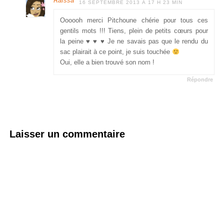
Raïssa
16 SEPTEMBRE 2013 À 17 H 23 MIN
Oooooh merci Pitchoune chérie pour tous ces
gentils mots !!! Tiens, plein de petits cœurs pour
la peine
♥
♥
♥
Je ne savais pas que le rendu du
sac plairait à ce point, je suis touchée
Oui, elle a bien trouvé son nom !
Répondre
Laisser un commentaire