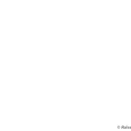
© Raïss