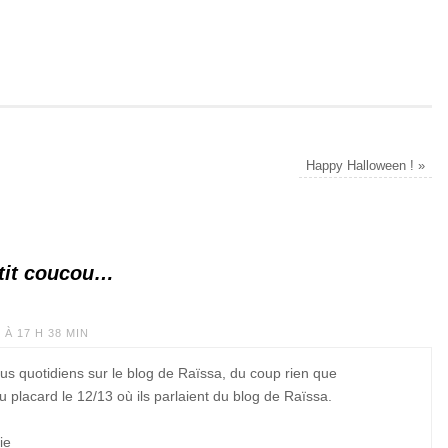
Happy Halloween !
»
tit coucou…
À 17 H 38 MIN
ous quotidiens sur le blog de Raïssa, du coup rien que
placard le 12/13 où ils parlaient du blog de Raïssa.
ie