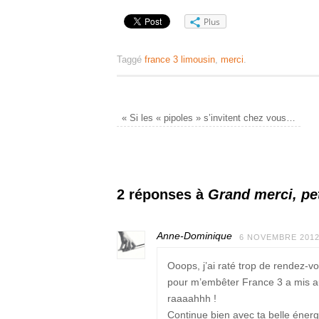
Plus
Taggé
france 3 limousin
,
merci
.
«
Si les « pipoles » s’invitent chez vous…
2 réponses à
Grand merci, pe
Anne-Dominique
6 NOVEMBRE 2012 
Ooops, j’ai raté trop de rendez-v
pour m’embêter France 3 a mis au 
raaaahhh !
Continue bien avec ta belle énerg