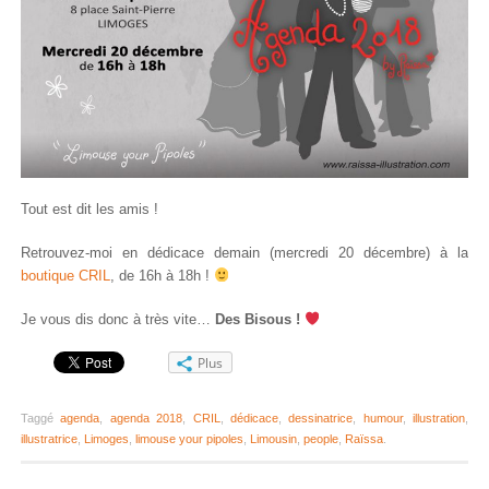
Tout est dit les amis !
Retrouvez-moi en dédicace demain (mercredi 20 décembre) à la
boutique CRIL
, de 16h à 18h !
Je vous dis donc à très vite…
Des Bisous !
Plus
Taggé
agenda
,
agenda 2018
,
CRIL
,
dédicace
,
dessinatrice
,
humour
,
illustration
,
illustratrice
,
Limoges
,
limouse your pipoles
,
Limousin
,
people
,
Raïssa
.