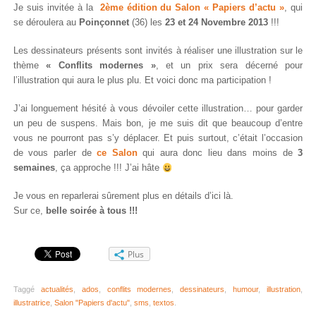
Je suis invitée à la
2ème édition du Salon « Papiers d’actu »
, qui
se déroulera au
Poinçonnet
(36) les
23 et 24 Novembre 2013
!!!
Les dessinateurs présents sont invités à réaliser une illustration sur le
thème
« Conflits modernes »
, et un prix sera décerné pour
l’illustration qui aura le plus plu. Et voici donc ma participation !
J’ai longuement hésité à vous dévoiler cette illustration… pour garder
un peu de suspens. Mais bon, je me suis dit que beaucoup d’entre
vous ne pourront pas s’y déplacer. Et puis surtout, c’était l’occasion
de vous parler de
ce Salon
qui aura donc lieu dans moins de
3
semaines
, ça approche !!! J’ai hâte
Je vous en reparlerai sûrement plus en détails d’ici là.
Sur ce,
belle soirée à tous !!!
Plus
Taggé
actualités
,
ados
,
conflits modernes
,
dessinateurs
,
humour
,
illustration
,
illustratrice
,
Salon "Papiers d'actu"
,
sms
,
textos
.