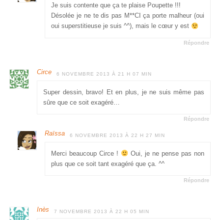
Je suis contente que ça te plaise Poupette !!!
Désolée je ne te dis pas M**CI ça porte malheur (oui
oui superstitieuse je suis ^^), mais le cœur y est
Répondre
Circe
6 NOVEMBRE 2013 À 21 H 07 MIN
Super dessin, bravo! Et en plus, je ne suis même pas
sûre que ce soit exagéré…
Répondre
Raïssa
6 NOVEMBRE 2013 À 22 H 27 MIN
Merci beaucoup Circe !
Oui, je ne pense pas non
plus que ce soit tant exagéré que ça. ^^
Répondre
Inès
7 NOVEMBRE 2013 À 22 H 05 MIN