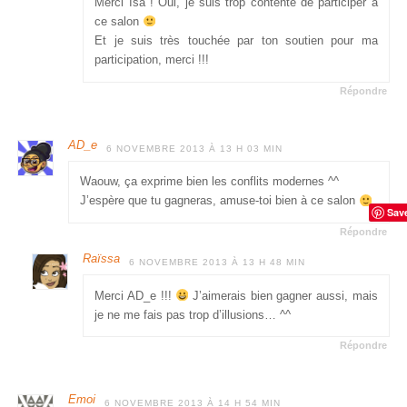
Merci Isa ! Oui, je suis trop contente de participer à
ce salon
Et je suis très touchée par ton soutien pour ma
participation, merci !!!
Répondre
AD_e
6 NOVEMBRE 2013 À 13 H 03 MIN
Waouw, ça exprime bien les conflits modernes ^^
J’espère que tu gagneras, amuse-toi bien à ce salon
Sav
Répondre
Raïssa
6 NOVEMBRE 2013 À 13 H 48 MIN
Merci AD_e !!!
J’aimerais bien gagner aussi, mais
je ne me fais pas trop d’illusions… ^^
Répondre
Emoi
6 NOVEMBRE 2013 À 14 H 54 MIN