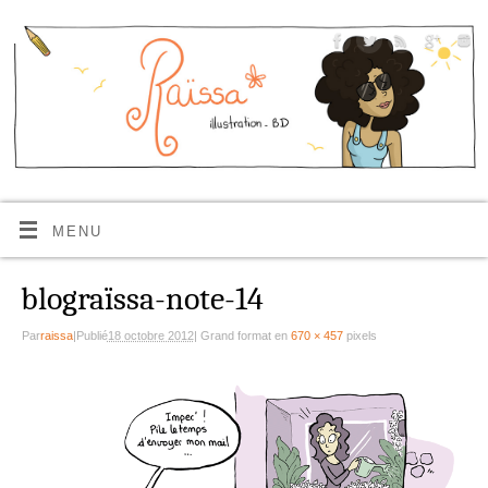
MENU
blograïssa-note-14
Par
raissa
|
Publié
18 octobre 2012
|
Grand format en
670 × 457
pixels