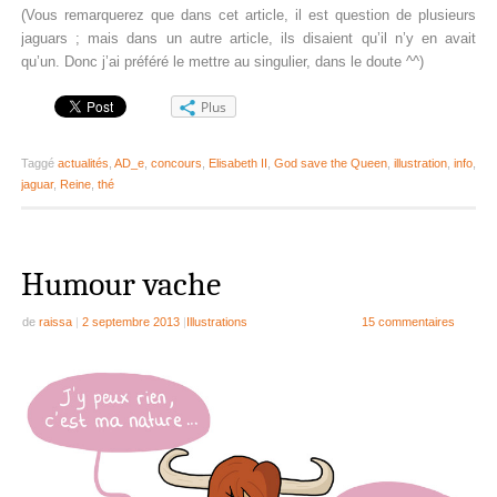
(Vous remarquerez que dans cet article, il est question de plusieurs
jaguars ; mais dans un autre article, ils disaient qu’il n’y en avait
qu’un. Donc j’ai préféré le mettre au singulier, dans le doute ^^)
Plus
Taggé
actualités
,
AD_e
,
concours
,
Elisabeth II
,
God save the Queen
,
illustration
,
info
,
jaguar
,
Reine
,
thé
Humour vache
de
raissa
|
2 septembre 2013
|
Illustrations
15 commentaires