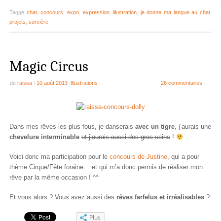
Taggé
chat
,
concours
,
expo
,
expression
,
illustration
,
je donne ma langue au chat
,
projets
,
sorcière
Magic Circus
de
raissa
|
10 août 2013
|
Illustrations
26 commentaires
Dans mes rêves les plus fous, je danserais
avec un tigre
, j’aurais une
chevelure interminable
et j’aurais aussi des gros seins
!
Voici donc ma participation pour le
concours de Justine
, qui a pour
thème Cirque/Fête foraine… et qui m’a donc permis de réaliser mon
rêve par la même occasion ! ^^
Et vous alors ? Vous avez aussi des
rêves farfelus et irréalisables
?
Plus