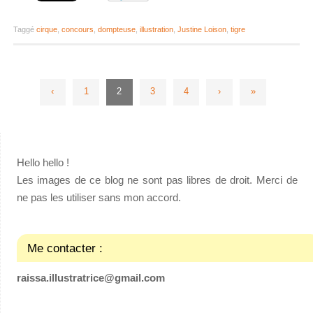
Taggé
cirque
,
concours
,
dompteuse
,
illustration
,
Justine Loison
,
tigre
‹
1
2
3
4
›
»
Hello hello !
Les images de ce blog ne sont pas libres de droit. Merci de
ne pas les utiliser sans mon accord.
Me contacter :
raissa.illustratrice@gmail.com