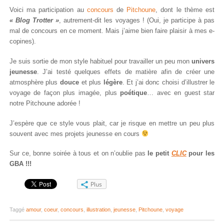
Voici ma participation au
concours
de
Pitchoune
, dont le thème est
« Blog Trotter »
, autrement-dit les voyages ! (Oui, je participe à pas
mal de concours en ce moment. Mais j’aime bien faire plaisir à mes e-
copines).
Je suis sortie de mon style habituel pour travailler un peu mon
univers
jeunesse
. J’ai testé quelques effets de matière afin de créer une
atmosphère plus
douce
et plus
légère
. Et j’ai donc choisi d’illustrer le
voyage de façon plus imagée, plus
poétique
… avec en guest star
notre Pitchoune adorée !
J’espère que ce style vous plait, car je risque en mettre un peu plus
souvent avec mes projets jeunesse en cours
Sur ce, bonne soirée à tous et on n’oublie pas
le petit
CLIC
pour les
GBA !!!
Plus
Taggé
amour
,
coeur
,
concours
,
illustration
,
jeunesse
,
Pitchoune
,
voyage