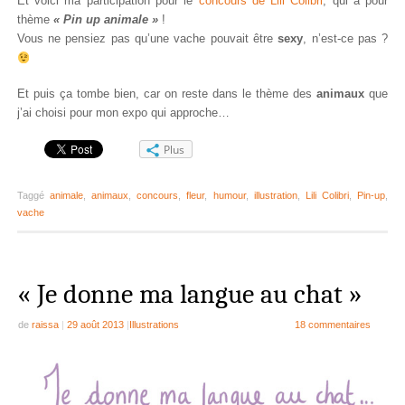
Et voici ma participation pour le
concours de Lili Colibri
, qui a pour
thème
« Pin up animale »
!
Vous ne pensiez pas qu’une vache pouvait être
sexy
, n’est-ce pas ?
Et puis ça tombe bien, car on reste dans le thème des
animaux
que
j’ai choisi pour mon expo qui approche…
Plus
Taggé
animale
,
animaux
,
concours
,
fleur
,
humour
,
illustration
,
Lili Colibri
,
Pin-up
,
vache
« Je donne ma langue au chat »
de
raissa
|
29 août 2013
|
Illustrations
18 commentaires